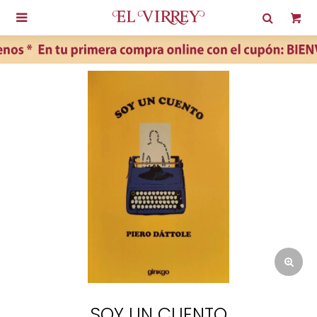

SOY UN CUENTO