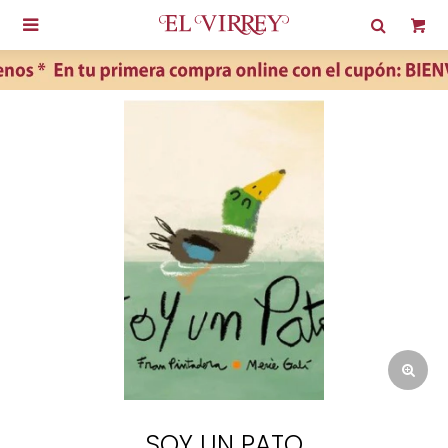

SOY UN PATO