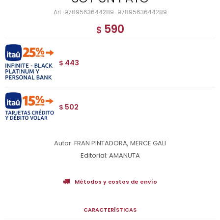
9789563644289-9789563644289
590
$
443
$
502
$
Autor: FRAN PINTADORA, MERCE GALI
Editorial: AMANUTA
Métodos y costos de envío
CARACTERÍSTICAS