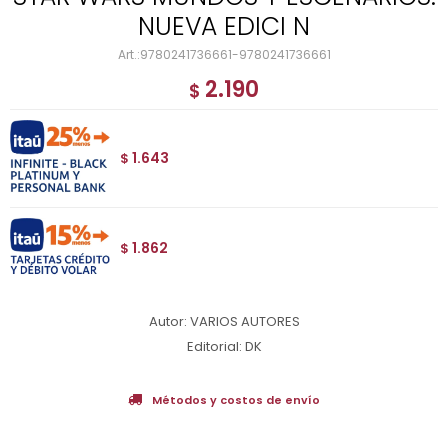
NUEVA EDICI N
9780241736661-9780241736661
2.190
$
1.643
$
1.862
$
Autor: VARIOS AUTORES
Editorial: DK
Métodos y costos de envío