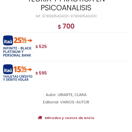
PSICOANALISIS
9789915434131-9789915434131
700
$
525
$
595
$
Autor: URIARTE, CLARA
Editorial: VARIOS-AUTOR
Métodos y costos de envío