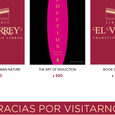
UMAN NATURE
THE ART OF SEDUCTION
BOOK 
0
990
$
$