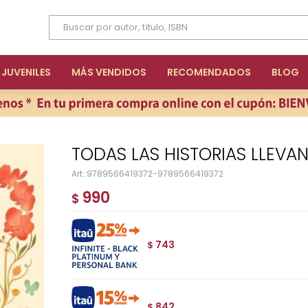
JUVENILES
MÁS VENDIDOS
RECOMENDADOS
BLOG
TODAS LAS HISTORIAS LLEVA
9789566419372-9789566419372
990
$
743
$
842
$