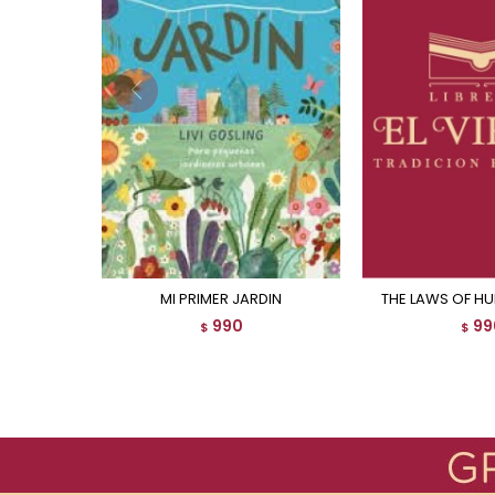
MI PRIMER JARDIN
THE LAWS OF H
990
99
$
$