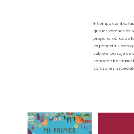
El tiempo cambia las
que los veranos en M
preparar obras de tea
es perfecta. Hasta q
cubre el paisaje de u
capaz de traspasar l
corazones. Especialm