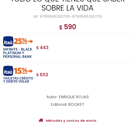
SOBRE LA VIDA
9789566293705-9789566293705
590
$
443
$
502
$
Autor: ENRIQUE ROJAS
Editorial: BOOKET
Métodos y costos de envío