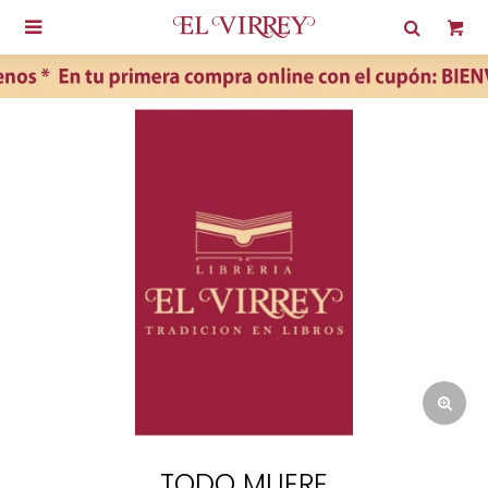

TODO MUERE