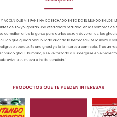
 Y ACCI.N QUE M.S FANS HA COSECHADO EN TO DO EL MUNDO EN LOS .L
antes de Tokyo ignoran una aterradora realidad: en las sombras de
se camuflan entre la gente para darles caza y devorarl os, los ghouls
ecluido que queda obnub ilado cuando la hermosa Rize lo invita a sali
ligroso secreto: Es una ghoul y s lo le interesa comrselo. Tras un res
mer hbrido ghoul-humano, y se ve forzado a s umergirse en el violen
sobrevivir a su nueva e inslita condicin.''
PRODUCTOS QUE TE PUEDEN INTERESAR