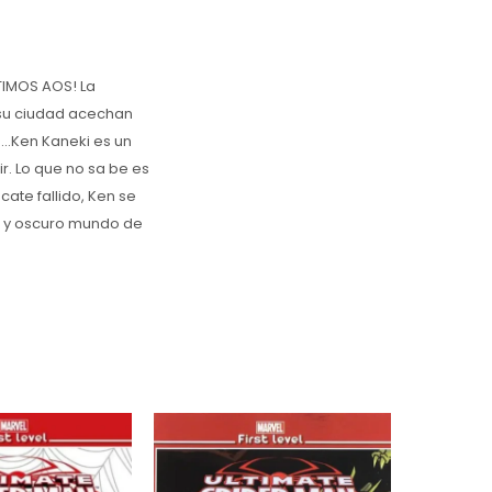
TIMOS AOS! La
 su ciudad acechan
...Ken Kaneki es un
r. Lo que no sa be es
cate fallido, Ken se
to y oscuro mundo de