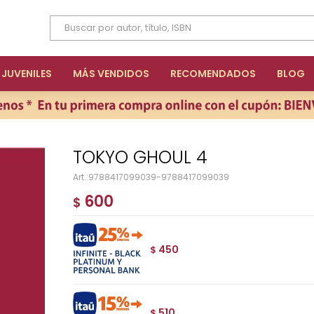
JUVENILES
MÁS VENDIDOS
RECOMENDADOS
BLOG
TOKYO GHOUL 4
9788417099039-9788417099039
600
$
450
$
510
$