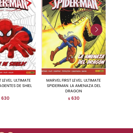
MARVEL FIRST LEVEL. ULTIMATE
L
AGENTES DE SHIEL
SPIDERMAN. LA AMENAZA DEL
DRAGON
630
630
$
$