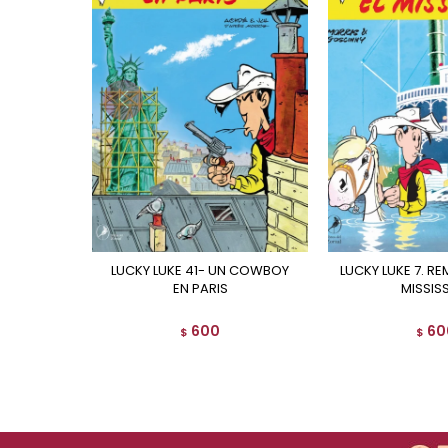
LUCKY LUKE 41- UN COWBOY
LUCKY LUKE 7. REMONTANDO EL
EN PARIS
MISSISS
600
60
$
$