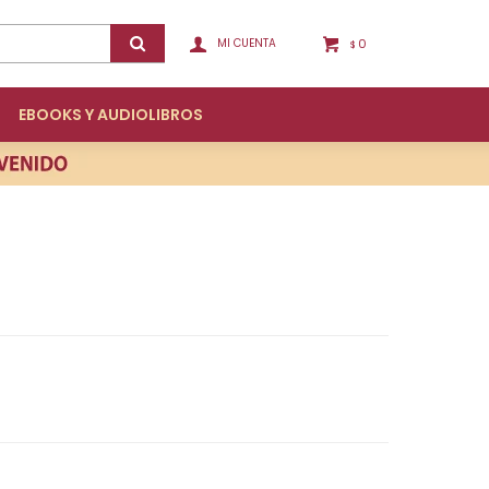
0
$
EBOOKS Y AUDIOLIBROS