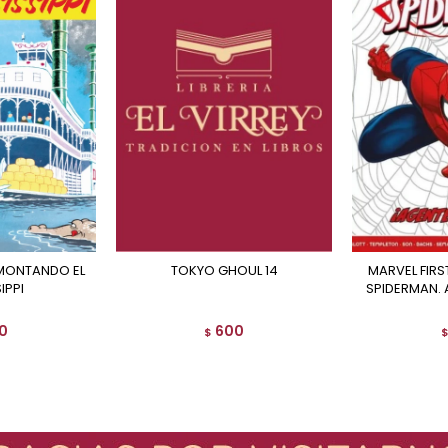
TOKYO GHOUL 14
MARVEL FIRST LEVEL. ULTIMATE
IPPI
SPIDERMAN. 
0
600
$