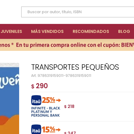
JUVENILES
MÁS VENDIDOS
RECOMENDADOS
BLOG
TRANSPORTES PEQUEÑOS
9786319159011-9786319159011
290
$
218
$
247
$