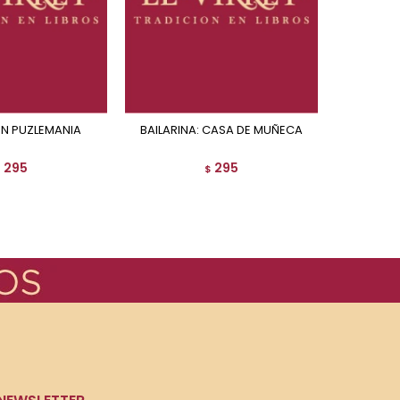
ON PUZLEMANIA
BAILARINA: CASA DE MUÑECA
DINOSAU
295
295
$
$