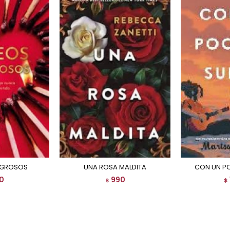
LIGROSOS
UNA ROSA MALDITA
CON UN P
0
990
$
$