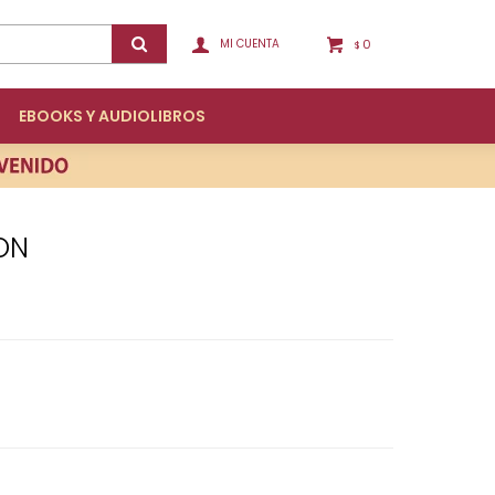
0
$
EBOOKS Y AUDIOLIBROS
ON