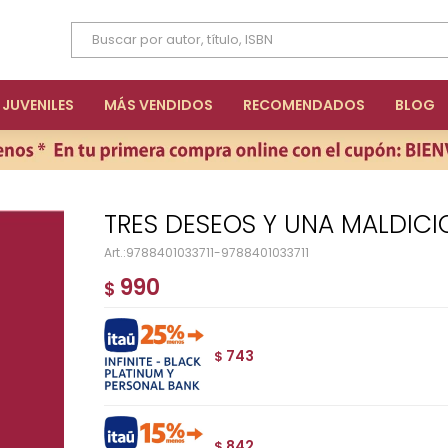
JUVENILES
MÁS VENDIDOS
RECOMENDADOS
BLOG
TRES DESEOS Y UNA MALDICI
9788401033711-9788401033711
990
$
743
$
842
$