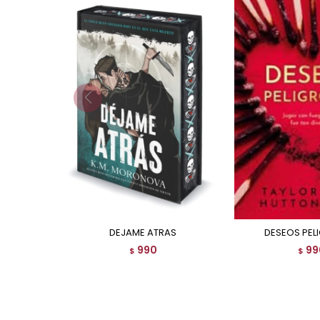
DEJAME ATRAS
DESEOS PE
990
99
$
$