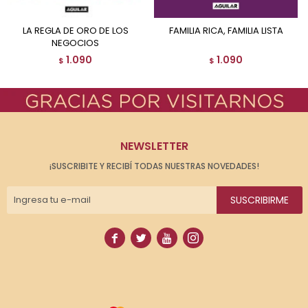
LA REGLA DE ORO DE LOS
FAMILIA RICA, FAMILIA LISTA
NEGOCIOS
1.090
1.090
$
$
NEWSLETTER
¡SUSCRIBITE Y RECIBÍ TODAS NUESTRAS NOVEDADES!
SUSCRIBIRME



