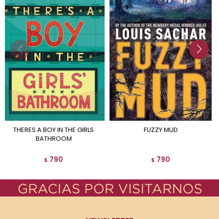
THERES A BOY IN THE GIRLS
FUZZY MUD
BATHROOM
790
790
$
$