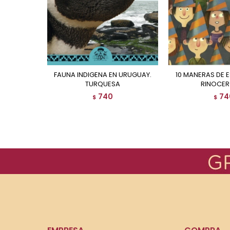
FAUNA INDIGENA EN URUGUAY.
10 MANERAS DE ESCONDER UN
TURQUESA
RINOCE
740
74
$
$