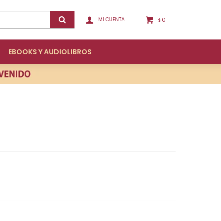
0
$
EBOOKS Y AUDIOLIBROS