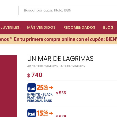
JUVENILES
MÁS VENDIDOS
RECOMENDADOS
BLOG
UN MAR DE LAGRIMAS
9789875041325-9789875041325
740
$
555
$
629
$