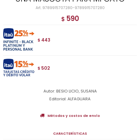
9789915707280-9789915707280
590
$
443
$
502
$
Autor: BESIO LICIO, SUSANA
Editorial: ALFAGUARA
Métodos y costos de envío
CARACTERÍSTICAS