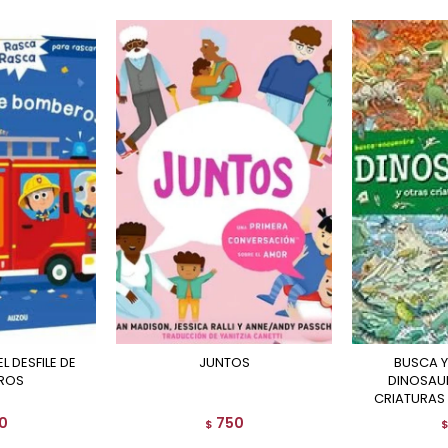
JUNTOS
BUSCA Y ENCUENTRA
ROS
DINOSAU
CRIATURAS
0
750
$