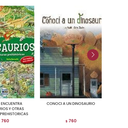
CONOCI A UN DINOSAURIO
HISTORI
RIOS Y OTRAS
 PREHISTORICAS
760
760
$
$