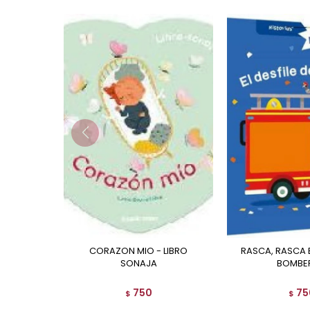
CORAZON MIO - LIBRO
RASCA, RASCA EL DESFILE DE
SONAJA
BOMBE
750
75
$
$