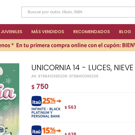
JUVENILES
MÁS VENDIDOS
RECOMENDADOS
BLOG
UNICORNIA 14 - LUCES, NIEV
9788410395206-9788410395206
750
$
563
$
638
$