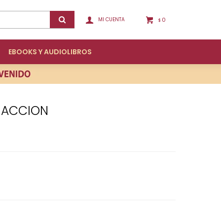
0
$
EBOOKS Y AUDIOLIBROS
E ACCION