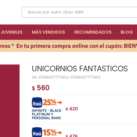
JUVENILES
MÁS VENDIDOS
RECOMENDADOS
BLOG
UNICORNIOS FANTASTICOS
9788467777802-9788467777802
560
$
420
$
476
$