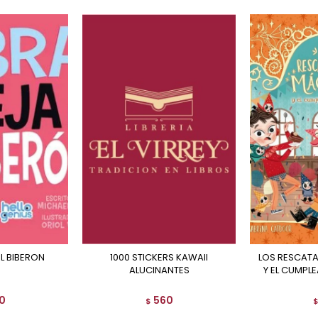
EL BIBERON
1000 STICKERS KAWAII
LOS RESCATADORES MAGICOS
ALUCINANTES
Y EL CUMPL
0
560
$