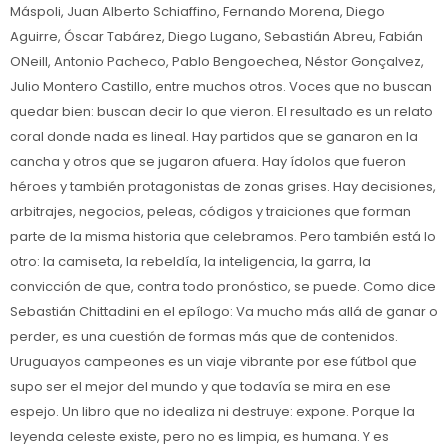
Máspoli, Juan Alberto Schiaffino, Fernando Morena, Diego
Aguirre, Óscar Tabárez, Diego Lugano, Sebastián Abreu, Fabián
ONeill, Antonio Pacheco, Pablo Bengoechea, Néstor Gonçalvez,
Julio Montero Castillo, entre muchos otros. Voces que no buscan
quedar bien: buscan decir lo que vieron. El resultado es un relato
coral donde nada es lineal. Hay partidos que se ganaron en la
cancha y otros que se jugaron afuera. Hay ídolos que fueron
héroes y también protagonistas de zonas grises. Hay decisiones,
arbitrajes, negocios, peleas, códigos y traiciones que forman
parte de la misma historia que celebramos. Pero también está lo
otro: la camiseta, la rebeldía, la inteligencia, la garra, la
convicción de que, contra todo pronóstico, se puede. Como dice
Sebastián Chittadini en el epílogo: Va mucho más allá de ganar o
perder, es una cuestión de formas más que de contenidos.
Uruguayos campeones es un viaje vibrante por ese fútbol que
supo ser el mejor del mundo y que todavía se mira en ese
espejo. Un libro que no idealiza ni destruye: expone. Porque la
leyenda celeste existe, pero no es limpia, es humana. Y es