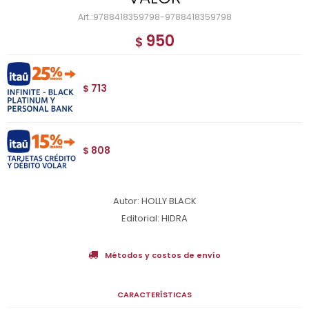
9788418359798-9788418359798
950
$
713
$
808
$
Autor: HOLLY BLACK
Editorial: HIDRA
Métodos y costos de envío
CARACTERÍSTICAS