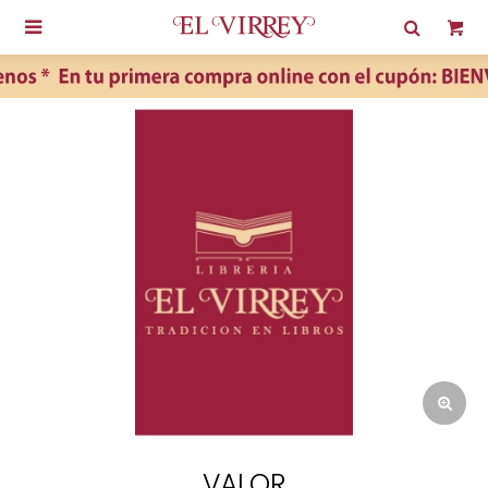

VALOR