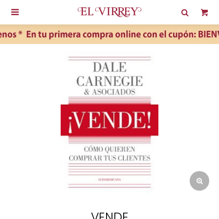

VENDE