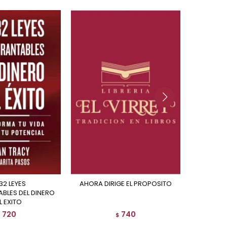
AHORA DIRIGE EL PROPOSITO
LOS 7 MOMENTOS DEL
BLES DEL DINERO
L EXITO
720
740
$
$