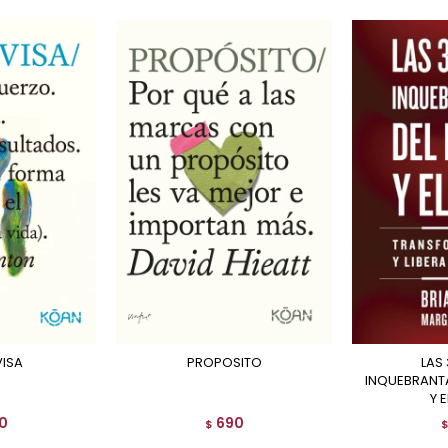
VISA
PROPOSITO
LAS 32 LEYES
INQUEBRANTA
Y E
0
690
$