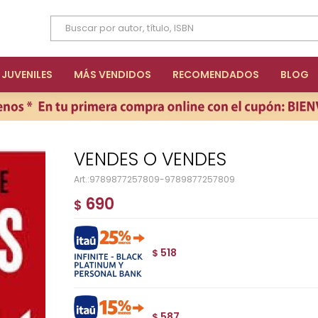
JUVENILES
MÁS VENDIDOS
RECOMENDADOS
BLOG
VENDES O VENDES
9789877257809-9789877257809
690
$
518
$
587
$