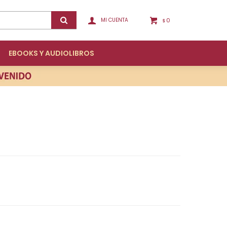
0
$
EBOOKS Y AUDIOLIBROS