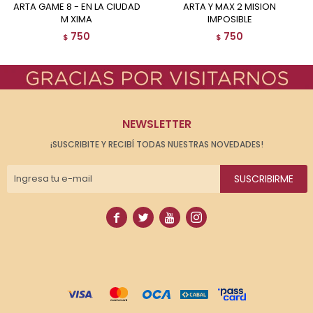
ARTA GAME 8 - EN LA CIUDAD
ARTA Y MAX 2 MISION
M XIMA
IMPOSIBLE
750
750
$
$
NEWSLETTER
¡SUSCRIBITE Y RECIBÍ TODAS NUESTRAS NOVEDADES!
SUSCRIBIRME



