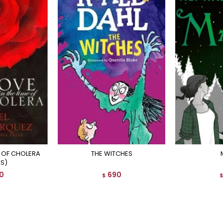
THE WITCHES
ES)
0
690
$