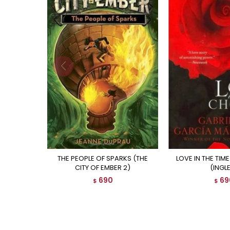
THE PEOPLE OF SPARKS (THE
LOVE IN THE TIME OF CHOLERA
CITY OF EMBER 2)
(INGL
690
69
$
$