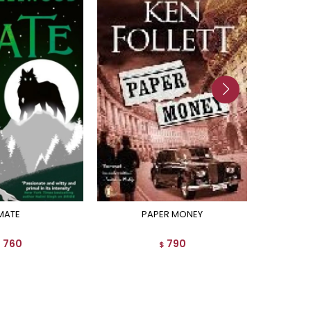
MATE
PAPER MONEY
760
790
$
$