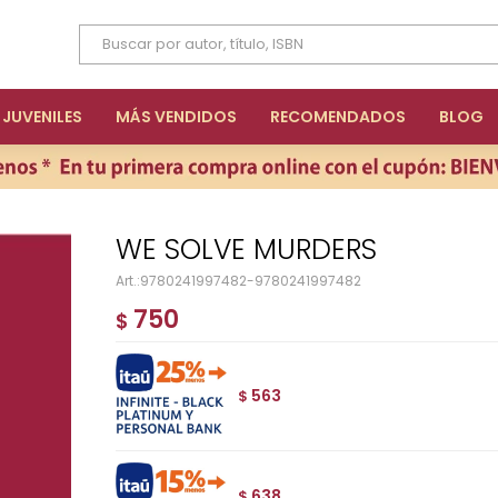
JUVENILES
MÁS VENDIDOS
RECOMENDADOS
BLOG
WE SOLVE MURDERS
9780241997482-9780241997482
750
$
563
$
638
$