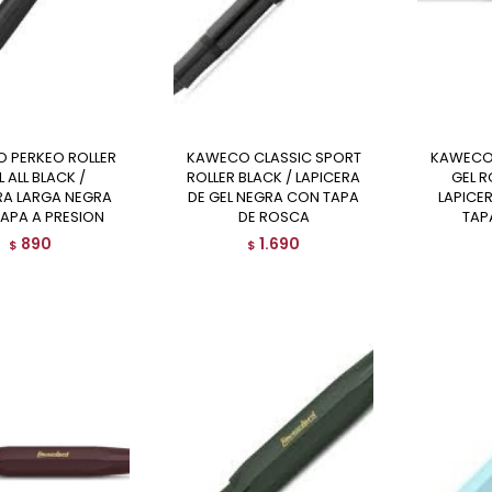
KAWECO CLASSIC SPORT
KAWECO CLASSIC SPORT
L ALL BLACK /
ROLLER BLACK / LAPICERA
GEL R
RA LARGA NEGRA
DE GEL NEGRA CON TAPA
LAPICE
APA A PRESION
DE ROSCA
TAP
890
1.690
$
$