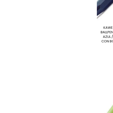
KAWECO LAPICERA K
BALLPE
AZUL 
CON B