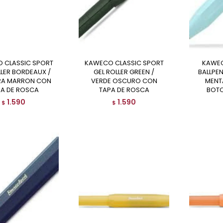
KAWECO CLASSIC SPORT
KAWECO LAPICERA K
LLER BORDEAUX /
GEL ROLLER GREEN /
BALLPEN
RA MARRON CON
VERDE OSCURO CON
MENT
A DE ROSCA
TAPA DE ROSCA
BOTO
1.590
1.590
$
$