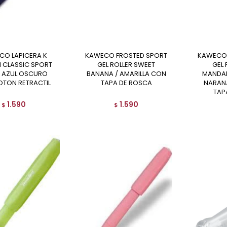
KAWECO FROSTED SPORT
KAWECO FROSTED SPORT
N CLASSIC SPORT
GEL ROLLER SWEET
GEL 
/ AZUL OSCURO
BANANA / AMARILLA CON
MANDAR
OTON RETRACTIL
TAPA DE ROSCA
NARAN
TAP
1.590
1.590
$
$