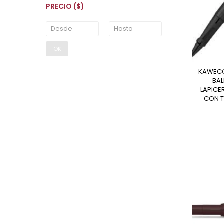
PRECIO
($)
OK
KAWECO PERKEO ROLLER
BAL
LAPICE
CON T