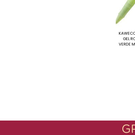
KAWECO FROSTED SPORT
GEL RO
VERDE M