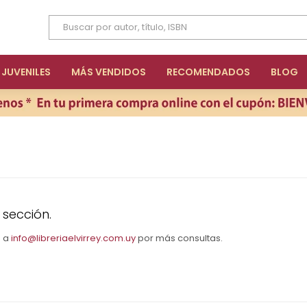
JUVENILES
MÁS VENDIDOS
RECOMENDADOS
BLOG
 sección.
s a
info@libreriaelvirrey.com.uy
por más consultas.