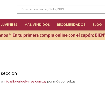
JUVENILES
MÁS VENDIDOS
RECOMENDADOS
BLOG
 sección.
s a
info@libreriaelvirrey.com.uy
por más consultas.