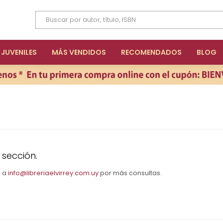
JUVENILES
MÁS VENDIDOS
RECOMENDADOS
BLOG
 sección.
s a
info@libreriaelvirrey.com.uy
por más consultas.