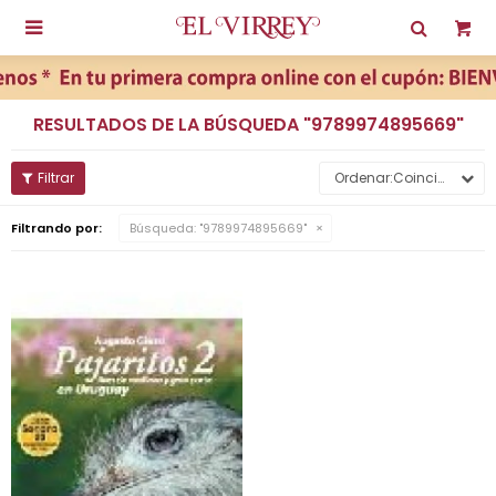

RESULTADOS DE LA BÚSQUEDA "9789974895669"
Coincidencia
Filtrando por:
Búsqueda: "9789974895669"