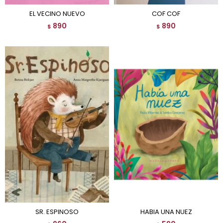
EL VECINO NUEVO
COF COF
890
890
$
$
SR. ESPINOSO
HABIA UNA NUEZ