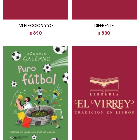
MI ELECCION Y YO
DIFERENTE
890
890
$
$