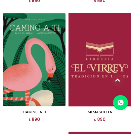
960
590
$
$
CAMINO A TI
MI MASCOTA
890
890
$
$