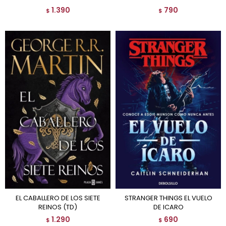
1.390
790
$
$
EL CABALLERO DE LOS SIETE
STRANGER THINGS EL VUELO
REINOS (TD)
DE ICARO
1.290
690
$
$