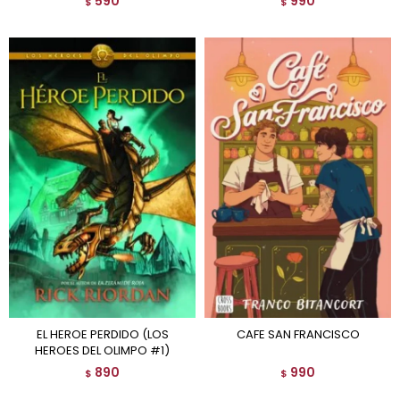
590
990
$
$
EL HEROE PERDIDO (LOS
CAFE SAN FRANCISCO
HEROES DEL OLIMPO #1)
890
990
$
$