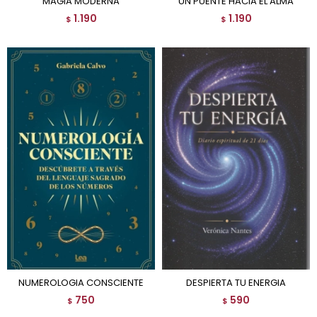
MAGIA MODERNA
UN PUENTE HACIA EL ALMA
1.190
1.190
$
$
NUMEROLOGIA CONSCIENTE
DESPIERTA TU ENERGIA
750
590
$
$