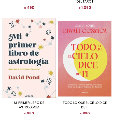
DEL TAROT
490
1.090
$
$
MI PRIMER LIBRO DE
TODO LO QUE EL CIELO DICE
ASTROLOGIA
DE TI
950
890
$
$