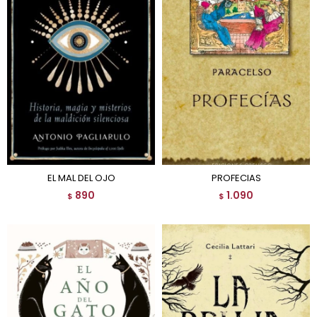
EL MAL DEL OJO
PROFECIAS
890
1.090
$
$