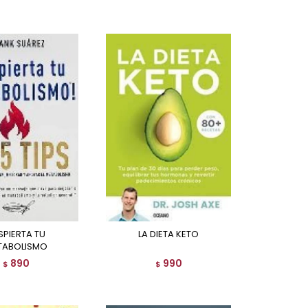
LA DIETA KETO
TABOLISMO
890
990
$
$