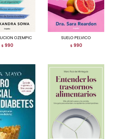
LUCION OZEMPIC
SUELO PELVICO
990
990
$
$