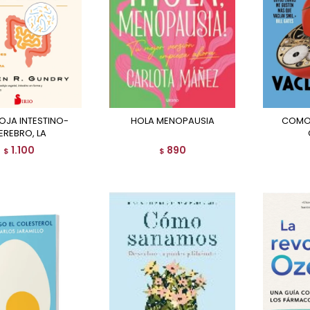
HOLA MENOPAUSIA
COMO FUNCIONA LA
EREBRO, LA
1.100
890
$
$