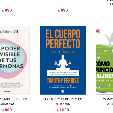
E
890
690
$
$
EL CUERPO PERFECTO EN
COMO FUNCIONA LA
ORMONAS
4 HORAS
ALI
890
1.090
$
$