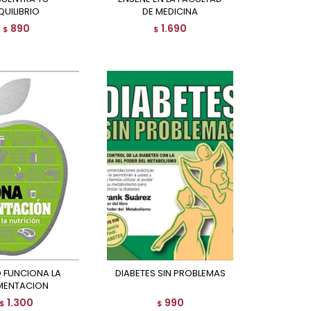
QUILIBRIO
DE MEDICINA
890
1.690
$
$
DIABETES SIN PROBLEMAS
MENTACION
1.300
990
$
$