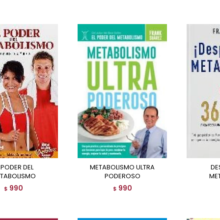
METABOLISMO ULTRA
DESPIERTA TU
TABOLISMO
PODEROSO
ME
990
990
$
$