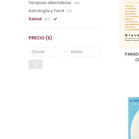
Terapias alternativas
(62)
Astrología y Tarot
(17)
Salud
(87)
PRECIO
($)
PARADOJA INTESTINO-
C
OK