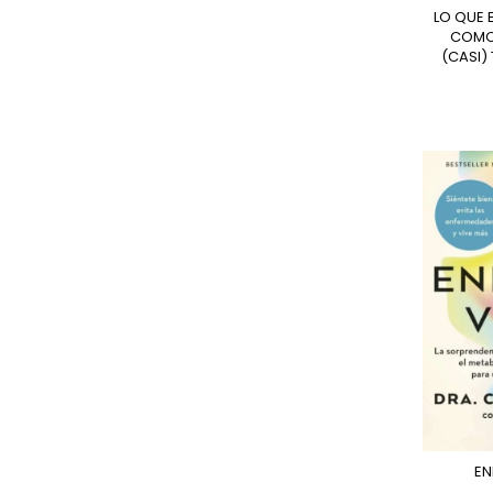
LO QUE EL CUERPO SABE -
COMO 
(CASI)
E