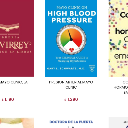
 MAYO CLINIC, LA
PRESION ARTERIAL MAYO
CONOCE TUS
CLINIC
HORMON
E
1.190
1.290
$
$