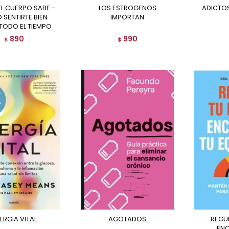
LOS ESTROGENOS
ADICTO
SENTIRTE BIEN
IMPORTAN
 TODO EL TIEMPO
890
990
$
$
NERGIA VITAL
AGOTADOS
REGULA TU ESTRES,
ENC