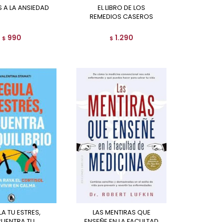
S A LA ANSIEDAD
EL LIBRO DE LOS
REMEDIOS CASEROS
990
1.290
$
$
LAS MENTIRAS QUE
UENTRA TU
ENSEÑE EN LA FACULTAD