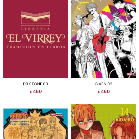
DR STONE 03
GIVEN 02
450
450
$
$