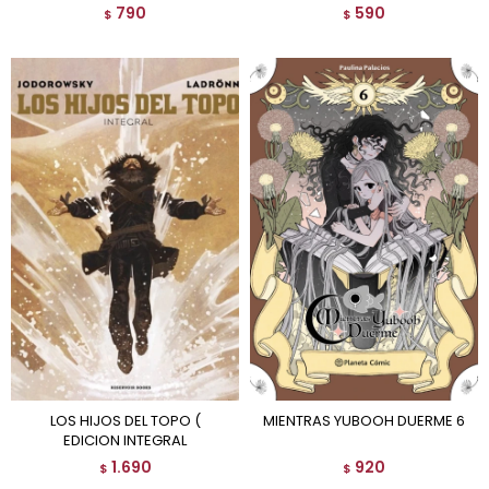
790
590
$
$
LOS HIJOS DEL TOPO (
MIENTRAS YUBOOH DUERME 6
EDICION INTEGRAL
1.690
920
$
$