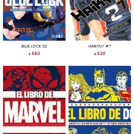
BLUE LOCK 32
HAIKYU!! #7
560
520
$
$