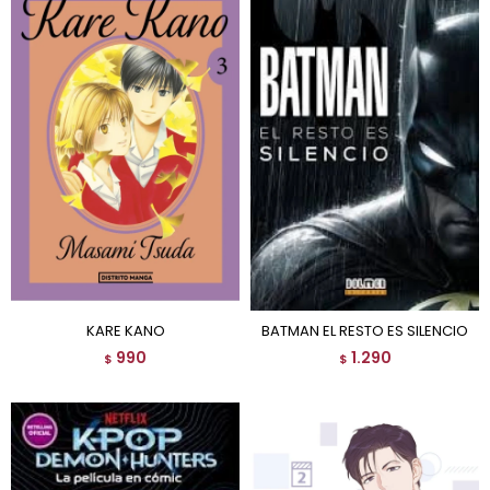
KARE KANO
BATMAN EL RESTO ES SILENCIO
990
1.290
$
$