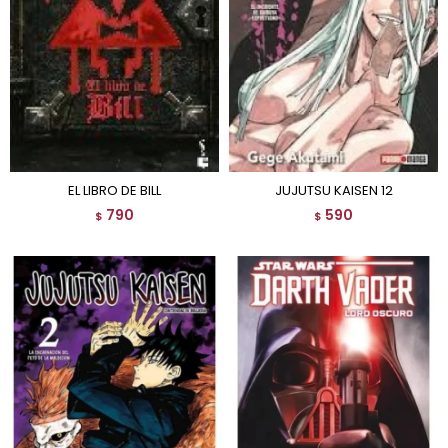
EL LIBRO DE BILL
JUJUTSU KAISEN 12
790
590
$
$