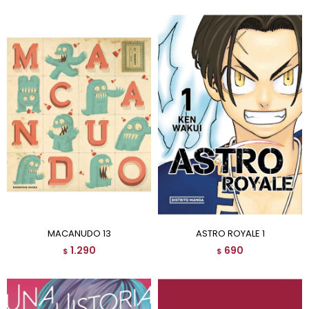
MACANUDO 13
ASTRO ROYALE 1
1.290
690
$
$