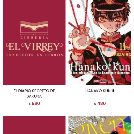
EL DIARIO SECRETO DE
HANAKO KUN 11
SAKURA
560
480
$
$