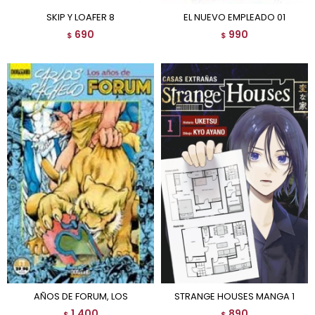
SKIP Y LOAFER 8
EL NUEVO EMPLEADO 01
690
990
$
$
AÑOS DE FORUM, LOS
STRANGE HOUSES MANGA 1
1.400
890
$
$