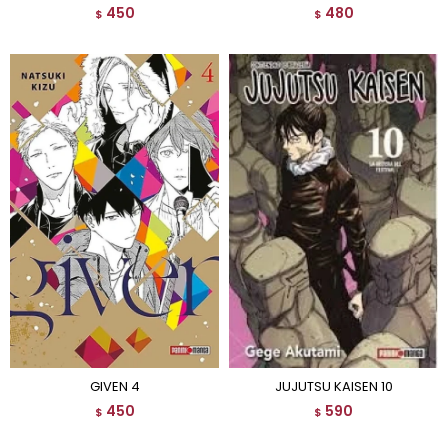
450
480
$
$
GIVEN 4
JUJUTSU KAISEN 10
450
590
$
$