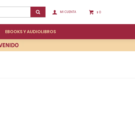
0
$
EBOOKS Y AUDIOLIBROS