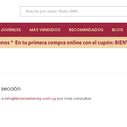
JUVENILES
MÁS VENDIDOS
RECOMENDADOS
BLOG
 sección.
s a
info@libreriaelvirrey.com.uy
por más consultas.