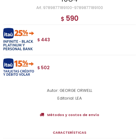
9789877189100-9789877189100
590
$
443
$
502
$
Autor: GEORGE ORWELL
Editorial: LEA
Métodos y costos de envío
CARACTERÍSTICAS