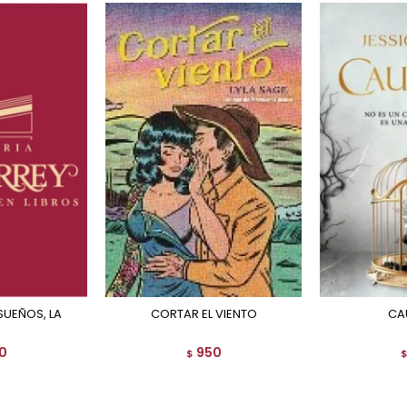
 SUEÑOS, LA
CORTAR EL VIENTO
C
0
950
$