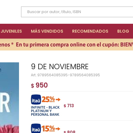
JUVENILES
MÁS VENDIDOS
RECOMENDADOS
BLOG
9 DE NOVIEMBRE
9789564085395-9789564085395
950
$
713
$
808
$