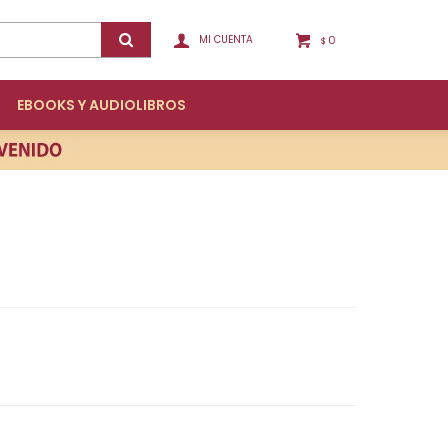
0
$
EBOOKS Y AUDIOLIBROS