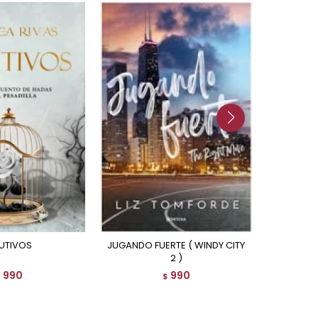
AUTIVOS
JUGANDO FUERTE ( WINDY CITY
TRES DE
2 )
990
990
$
$