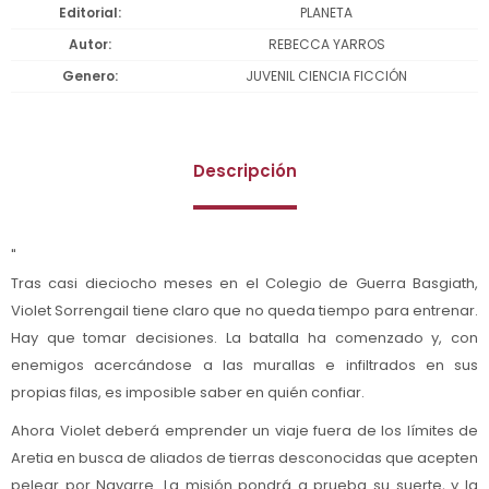
Editorial
PLANETA
Autor
REBECCA YARROS
Genero
JUVENIL CIENCIA FICCIÓN
Descripción
"
Tras casi dieciocho meses en el Colegio de Guerra Basgiath,
Violet Sorrengail tiene claro que no queda tiempo para entrenar.
Hay que tomar decisiones. La batalla ha comenzado y, con
enemigos acercándose a las murallas e infiltrados en sus
propias filas, es imposible saber en quién confiar.
Ahora Violet deberá emprender un viaje fuera de los límites de
Aretia en busca de aliados de tierras desconocidas que acepten
pelear por Navarre. La misión pondrá a prueba su suerte, y la