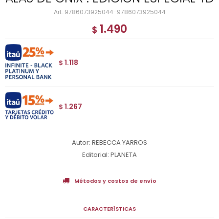
9786073925044-9786073925044
1.490
$
1.118
$
1.267
$
Autor: REBECCA YARROS
Editorial: PLANETA
Métodos y costos de envío
CARACTERÍSTICAS