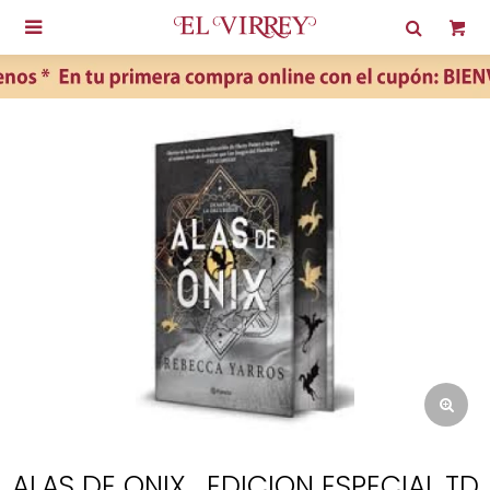

ALAS DE ONIX . EDICION ESPECIAL TD