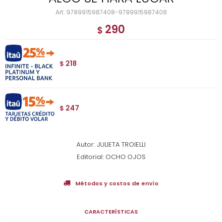
9789915987408-9789915987408
290
$
218
$
247
$
Autor: JULIETA TROIELLI
Editorial: OCHO OJOS
Métodos y costos de envío
CARACTERÍSTICAS