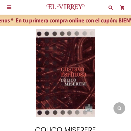

COLICO MISERERE