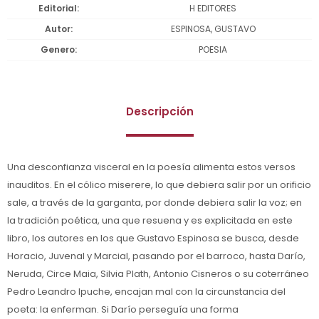
Editorial
H EDITORES
Autor
ESPINOSA, GUSTAVO
Genero
POESIA
Descripción
Una desconfianza visceral en la poesía alimenta estos versos
inauditos. En el cólico miserere, lo que debiera salir por un orificio
sale, a través de la garganta, por donde debiera salir la voz; en
la tradición poética, una que resuena y es explicitada en este
libro, los autores en los que Gustavo Espinosa se busca, desde
Horacio, Juvenal y Marcial, pasando por el barroco, hasta Darío,
Neruda, Circe Maia, Silvia Plath, Antonio Cisneros o su coterráneo
Pedro Leandro Ipuche, encajan mal con la circunstancia del
poeta: la enferman. Si Darío perseguía una forma