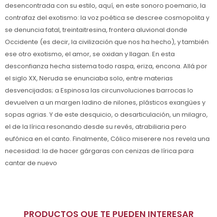
desencontrada con su estilo, aquí, en este sonoro poemario, la
contrafaz del exotismo: la voz poética se descree cosmopolita y
se denuncia fatal, treintaitresina, frontera aluvional donde
Occidente (es decir, la civilización que nos ha hecho), y también
ese otro exotismo, el amor, se oxidan y llagan. En esta
desconfianza hecha sistema todo raspa, eriza, encona. Allá por
el siglo XX, Neruda se enunciaba solo, entre materias
desvencijadas; a Espinosa las circunvoluciones barrocas lo
devuelven a un margen ladino de nilones, plásticos exangües y
sopas agrias. Y de este desquicio, o desarticulación, un milagro,
el de la lírica resonando desde su revés, atrabiliaria pero
eufónica en el canto. Finalmente, Cólico miserere nos revela una
necesidad: la de hacer gárgaras con cenizas de lírica para
cantar de nuevo
PRODUCTOS QUE TE PUEDEN INTERESAR