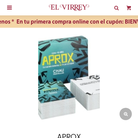

APROX