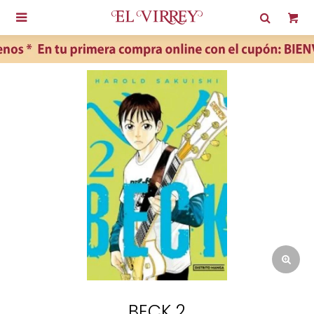

BECK 2