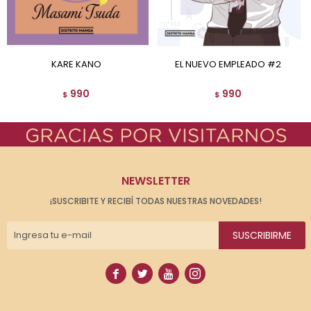
KARE KANO
EL NUEVO EMPLEADO #2
990
990
$
$
NEWSLETTER
¡SUSCRIBITE Y RECIBÍ TODAS NUESTRAS NOVEDADES!
SUSCRIBIRME



