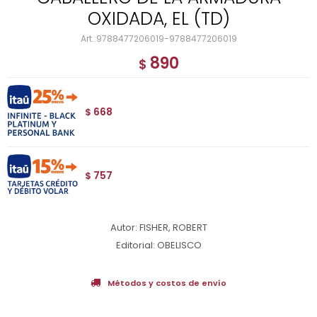
OXIDADA, EL (TD)
9788477206019-9788477206019
890
$
668
$
757
$
Autor: FISHER, ROBERT
Editorial: OBELISCO
Métodos y costos de envío