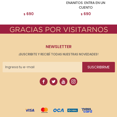
ENANITOS. ENTRA EN UN
CUENTO
690
690
$
$
NEWSLETTER
¡SUSCRIBITE Y RECIBÍ TODAS NUESTRAS NOVEDADES!
SUSCRIBIRME



