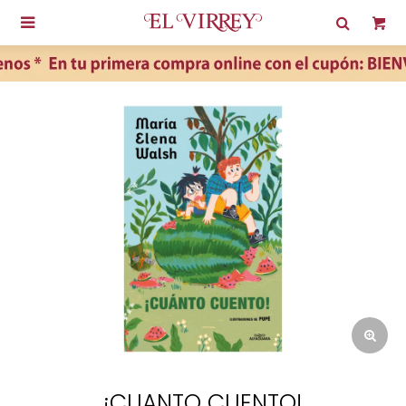

¡CUANTO CUENTO!