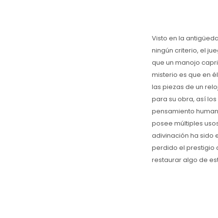
Visto en la antigüed
ningún criterio, el
que un manojo capri
misterio es que en é
las piezas de un relo
para su obra, así l
pensamiento humano, 
posee múltiples usos
adivinación ha sido 
perdido el prestigio
restaurar algo de est