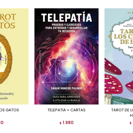
 LOS GATOS
TELEPATIA + CARTAS
TAROT DE LOS CUENTOS DE
H
80
1.980
$
$