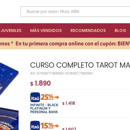
JUVENILES
MÁS VENDIDOS
RECOMENDADOS
BLOG
CURSO COMPLETO TAROT MA
9789877188981-9789877188981
1.890
$
1.418
$
1.607
$