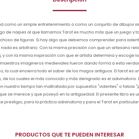
ad como un simple entretenimiento o como un conjunto de dibujos sin
 juego de naipes al que llamamos Tarot es mucho más que un juego 
choso de figuras. Si hay algo que debemos comprender para adent
l nada es arbitrario. Con la misma precisión con que un artesano rel
j, y con la misma inspiración con que el artista determina y escoge l
os maestros imagineros medievales fueron dando forma a esta verdad
la cual encierra todo el saber de los magos antiguos. El tarot es 
, de los cuales el más conocido y más denigrado es el adivinatorio. 
en nuestro tiempo tan maltratada por supuestos "videntes" o falsas "p
 que se merece y que poseyó en la antigüedad. El presente libro es u
e prestigio, para la práctica adivinatoria y para el Tarot en particular
PRODUCTOS QUE TE PUEDEN INTERESAR