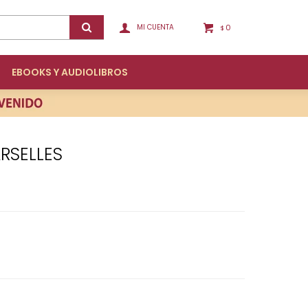
0
$
EBOOKS Y AUDIOLIBROS
RSELLES