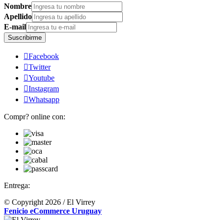
Nombre
Apellido
E-mail
Suscribirme

Facebook

Twitter

Youtube

Instagram

Whatsapp
Compr? online con:
Entrega:
© Copyright 2026 / El Virrey
Fenicio eCommerce Uruguay