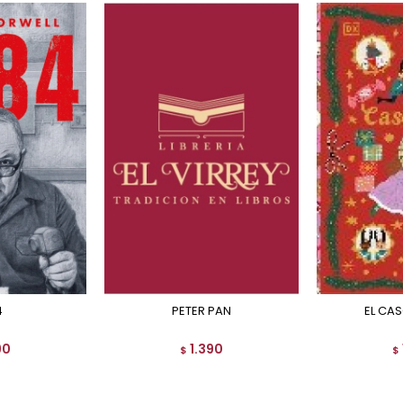
4
PETER PAN
EL C
90
1.390
$
$