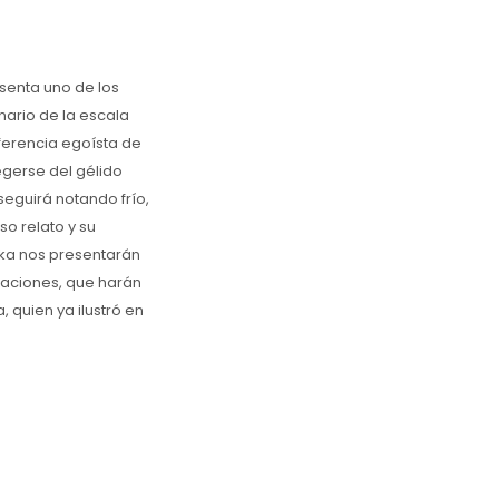
esenta uno de los
nario de la escala
diferencia egoísta de
tegerse del gélido
seguirá notando frío,
so relato y su
afka nos presentarán
raciones, que harán
 quien ya ilustró en