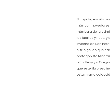
El capote, escrito po
más conmovedores per
más baja de la admini
los fuertes y ricos, 
invierno de San Pete
el frío gélido que h
protagonista tendrán 
a Bartleby y a Grego
que este libro sea i
esta misma colección