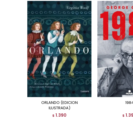
ORLANDO (EDICION
198
ILUSTRADA)
1.390
1.3
$
$