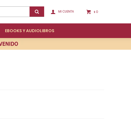
0
$
EBOOKS Y AUDIOLIBROS