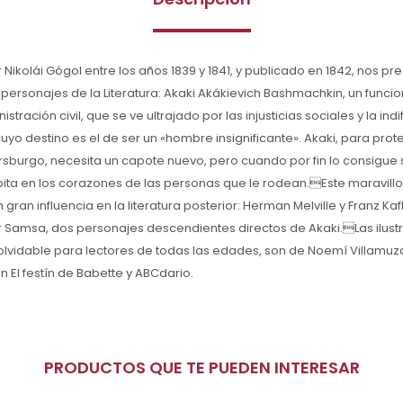
r Nikolái Gógol entre los años 1839 y 1841, y publicado en 1842, nos pr
sonajes de la Literatura: Akaki Akákievich Bashmachkin, un funcio
stración civil, que se ve ultrajado por las injusticias sociales y la in
y cuyo destino es el de ser un «hombre insignificante». Akaki, para pro
rsburgo, necesita un capote nuevo, pero cuando por fin lo consigue 
abita en los corazones de las personas que le rodean.Este maravillo
gran influencia en la literatura posterior: Herman Melville y Franz K
r Samsa, dos personajes descendientes directos de Akaki.Las ilust
nolvidable para lectores de todas las edades, son de Noemí Villamuza,
 El festín de Babette y ABCdario.
PRODUCTOS QUE TE PUEDEN INTERESAR