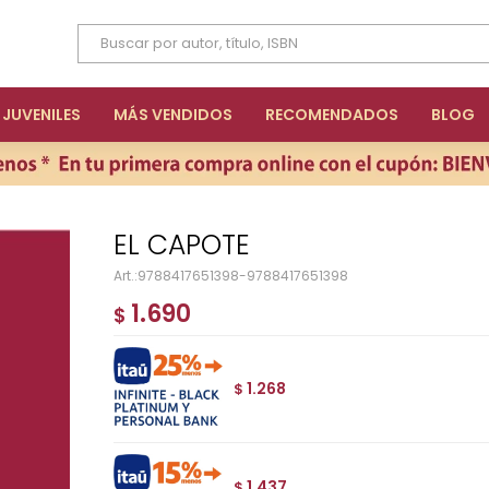
JUVENILES
MÁS VENDIDOS
RECOMENDADOS
BLOG
EL CAPOTE
9788417651398-9788417651398
1.690
$
1.268
$
1.437
$