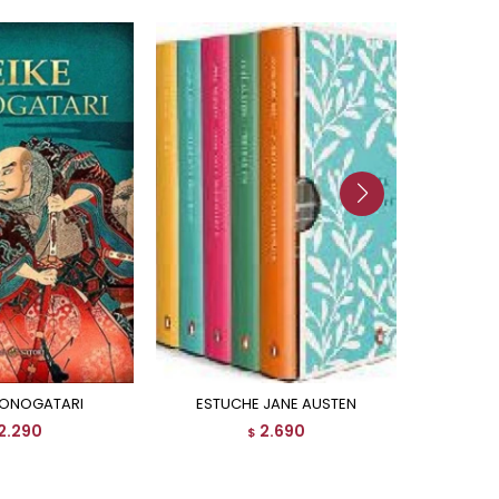
 MONOGATARI
ESTUCHE JANE AUSTEN
GAUCH
2.290
2.690
$