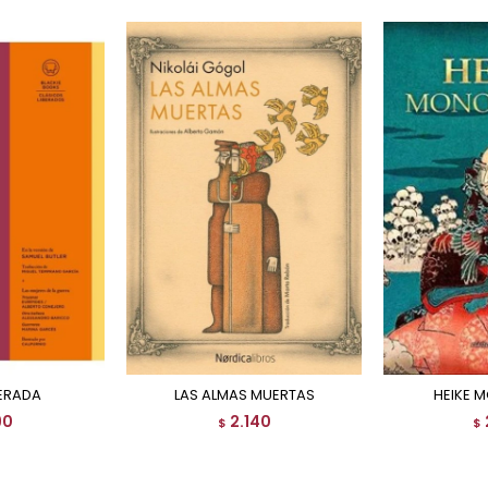
BERADA
LAS ALMAS MUERTAS
HEIKE
90
2.140
$
$