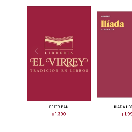
PETER PAN
ILIADA LI
1.390
1.9
$
$