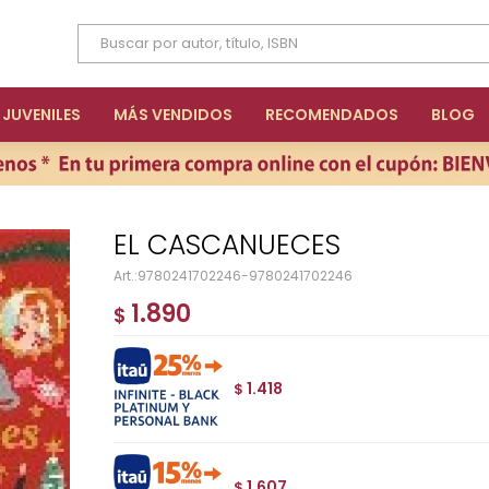
JUVENILES
MÁS VENDIDOS
RECOMENDADOS
BLOG
EL CASCANUECES
9780241702246-9780241702246
1.890
$
1.418
$
1.607
$