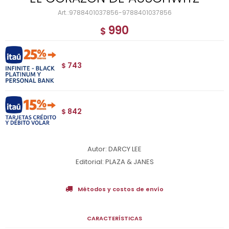
9788401037856-9788401037856
990
$
743
$
842
$
Autor: DARCY LEE
Editorial: PLAZA & JANES
Métodos y costos de envío
CARACTERÍSTICAS