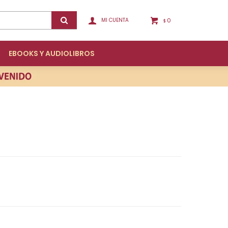
0
$
EBOOKS Y AUDIOLIBROS