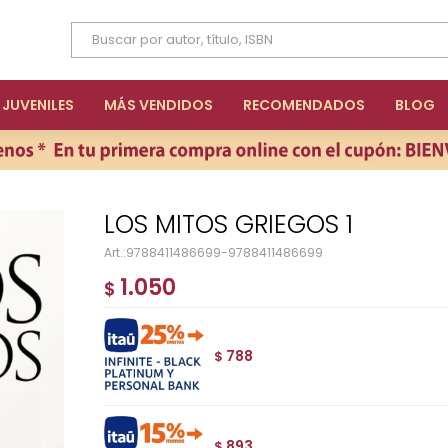
JUVENILES
MÁS VENDIDOS
RECOMENDADOS
BLOG
LOS MITOS GRIEGOS 1
9788411486699-9788411486699
1.050
$
788
$
893
$