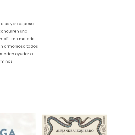
 dios y su esposa
 concurren una
amplísimo material
ión armoniosa todos
 pueden ayudar a
érminos