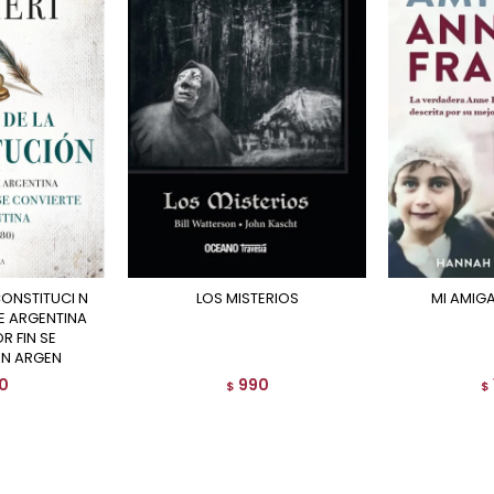
LOS MISTERIOS
MI AMI
E ARGENTINA
 FIN SE
EN ARGEN
0
990
$
$