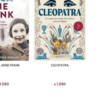
GA ANNE FRANK
CLEOPATRA
EL LIBRO DEL TAO EDICION
1.090
1.090
$