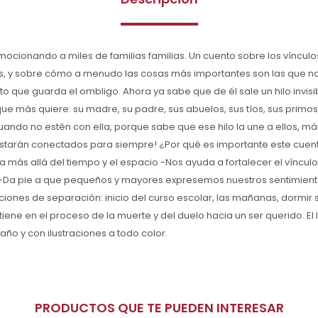
mocionando a miles de familias familias. Un cuento sobre los víncul
 y sobre cómo a menudo las cosas más importantes son las que no
to que guarda el ombligo. Ahora ya sabe que de él sale un hilo invisi
ue más quiere: su madre, su padre, sus abuelos, sus tíos, sus primos
ndo no estén con ella, porque sabe que ese hilo la une a ellos, más
 estarán conectados para siempre! ¿Por qué es importante este cue
 más allá del tiempo y el espacio -Nos ayuda a fortalecer el vínculo
Da pie a que pequeños y mayores expresemos nuestros sentimie
aciones de separación: inicio del curso escolar, las mañanas, dormir
stiene en el proceso de la muerte y del duelo hacia un ser querido. El
año y con ilustraciones a todo color.
PRODUCTOS QUE TE PUEDEN INTERESAR