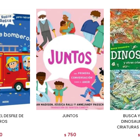
JUNTOS
BUSCA Y ENCUENTRA
ROS
DINOSAU
CRIATURAS
0
750
$