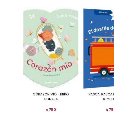
CORAZON MIO - LIBRO
RASCA, RASCA EL DESFILE DE
SONAJA
BOMBE
750
75
$
$