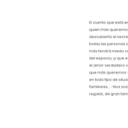
El cuento que está e
quien más queremos,
descubierto el secre
todas las personas q
más tendrá miedo cua
del espacio, ¡y que
el amor verdadero va
que más queremos -
en todo tipo de situ
familiares... -Nos so
regalar, de gran tam