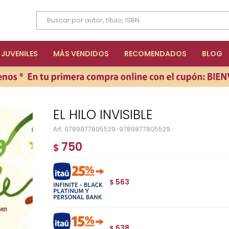
JUVENILES
MÁS VENDIDOS
RECOMENDADOS
BLOG
EL HILO INVISIBLE
9789877805529-9789877805529
750
$
563
$
638
$