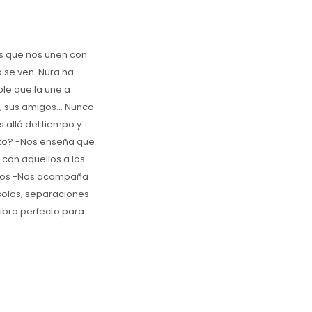
os que nos unen con
 se ven. Nura ha
ble que la une a
, sus amigos... Nunca
 allá del tiempo y
nto? -Nos enseña que
 con aquellos a los
ntos -Nos acompaña
 solos, separaciones
 libro perfecto para