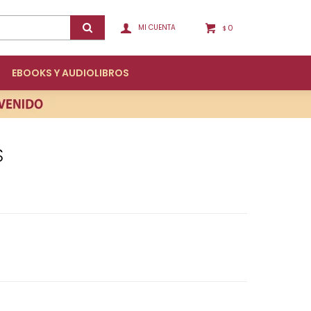
0
$
EBOOKS Y AUDIOLIBROS
S