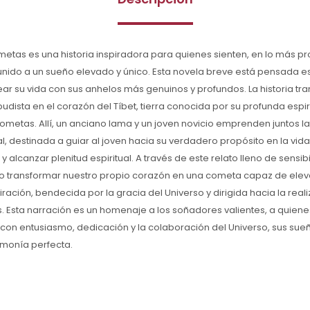
metas es una historia inspiradora para quienes sienten, en lo más p
 unido a un sueño elevado y único. Esta novela breve está pensada 
ar su vida con sus anhelos más genuinos y profundos. La historia tra
dista en el corazón del Tíbet, tierra conocida por su profunda espiri
cometas. Allí, un anciano lama y un joven novicio emprenden juntos 
 destinada a guiar al joven hacia su verdadero propósito en la vid
y alcanzar plenitud espiritual. A través de este relato lleno de sensibi
transformar nuestro propio corazón en una cometa capaz de elevar
iración, bendecida por la gracia del Universo y dirigida hacia la rea
 Esta narración es un homenaje a los soñadores valientes, a quiene
con entusiasmo, dedicación y la colaboración del Universo, sus su
rmonía perfecta.