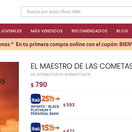
JUVENILES
MÁS VENDIDOS
RECOMENDADOS
BLOG
EL MAESTRO DE LAS COMETA
9788411723176-9788411723176
790
$
593
$
672
$