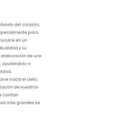
rofundo del corazón,
especialmente para
nscurre en un
tualidad y su
la elaboración de una
a, ayudándolo a
lidad,
se hacia el cielo,
lización de nuestros
s confían
eños más grandes se