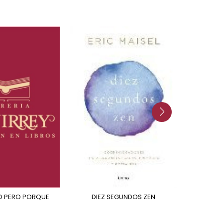
YO PERO PORQUE
DIEZ SEGUNDOS ZEN
EL CUADERNO DE LAS
SOMB