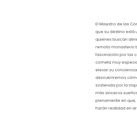
El Maestro de las Co
que su destino está
quienes buscan aline
remoto monasterio bu
fascinación por las 
cometa muy especial,
elevar su conciencia 
descubriremos cómo 
sostenida por la insp
más sinceros sueños.
plenamente en que, 
harán realidad en a